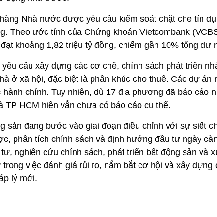
hàng Nhà nước được yêu cầu kiểm soát chặt chẽ tín dụ
g. Theo ước tính của Chứng khoán Vietcombank (VCBS), 
đạt khoảng 1,82 triệu tỷ đồng, chiếm gần 10% tổng dư n
yêu cầu xây dựng các cơ chế, chính sách phát triển nh
hà ở xã hội, đặc biệt là phân khúc cho thuê. Các dự án 
tục hành chính. Tuy nhiên, dù 17 địa phương đã báo cáo 
 và TP HCM hiện vẫn chưa có báo cáo cụ thể.
g sản đang bước vào giai đoạn điều chỉnh với sự siết chặ
ợc, phân tích chính sách và định hướng đầu tư ngày càng
tư, nghiên cứu chính sách, phát triển bất động sản và x
rong việc đánh giá rủi ro, nắm bắt cơ hội và xây dựng c
áp lý mới.