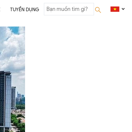
Ệ
TUYỂN DỤNG