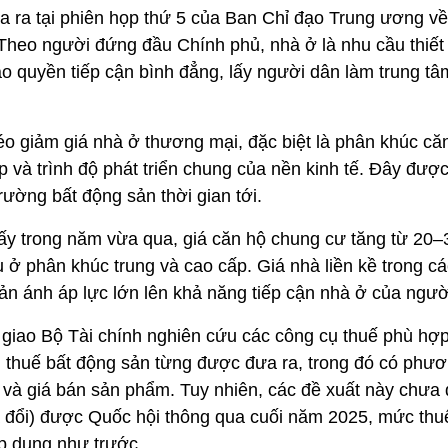
 ra tại phiên họp thứ 5 của Ban Chỉ đạo Trung ương về 
 Theo người đứng đầu Chính phủ, nhà ở là nhu cầu thiết
 quyền tiếp cận bình đẳng, lấy người dân làm trung tâm 
 giảm giá nhà ở thương mại, đặc biệt là phân khúc că
p và trình độ phát triển chung của nền kinh tế. Đây đượ
trường bất động sản thời gian tới.
y trong năm vừa qua, giá căn hộ chung cư tăng từ 20–3
ở phân khúc trung và cao cấp. Giá nhà liền kề trong cá
n ánh áp lực lớn lên khả năng tiếp cận nhà ở của ngườ
 giao Bộ Tài chính nghiên cứu các công cụ thuế phù hợ
h thuế bất động sản từng được đưa ra, trong đó có phươ
t và giá bán sản phẩm. Tuy nhiên, các đề xuất này chưa đ
 đổi) được Quốc hội thông qua cuối năm 2025, mức thuế
áp dụng như trước.