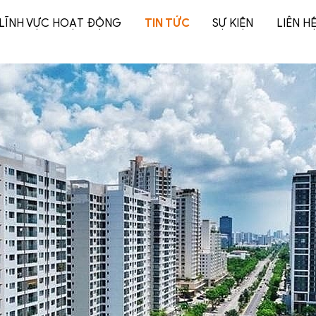
LĨNH VỰC HOẠT ĐỘNG
TIN TỨC
SỰ KIỆN
LIÊN H